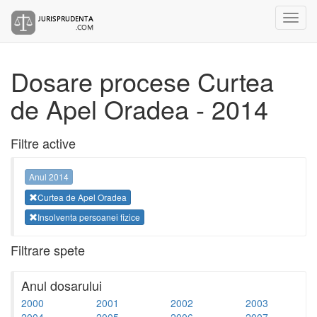
Dosare procese Curtea
de Apel Oradea - 2014
Filtre active
Anul 2014
Curtea de Apel Oradea
Insolventa persoanei fizice
Filtrare spete
Anul dosarului
2000
2001
2002
2003
2004
2005
2006
2007