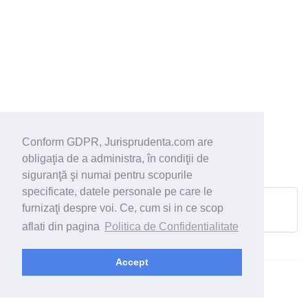
Conform GDPR, Jurisprudenta.com are
obligaţia de a administra, în condiţii de
siguranţă şi numai pentru scopurile
specificate, datele personale pe care le
furnizaţi despre voi. Ce, cum si in ce scop
Pagina urmatoare
aflati din pagina
Politica de Confidentialitate
Accept
© 2026 - Jurisprudenta.com -
Cautare
-
Termeni si conditii