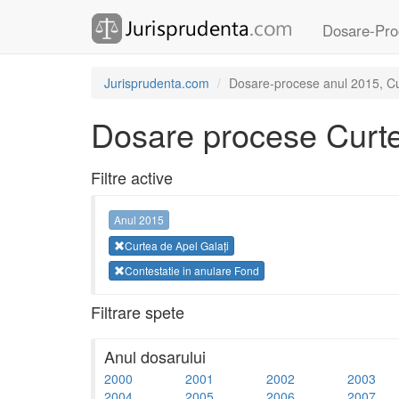
Dosare-Pro
Jurisprudenta.com
Dosare-procese anul 2015, Cur
Dosare procese Curte
Filtre active
Anul 2015
Curtea de Apel Galați
Contestatie in anulare Fond
Filtrare spete
Anul dosarului
2000
2001
2002
2003
2004
2005
2006
2007