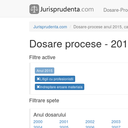
Dosare-Pro
Jurisprudenta.com
Dosare-procese anul 2015, categ
Dosare procese - 20
Filtre active
Anul 2015
Litigii cu profesionistii
Indreptare eroare materiala
Filtrare spete
Anul dosarului
2000
2001
2002
2003
2004
2005
2006
2007