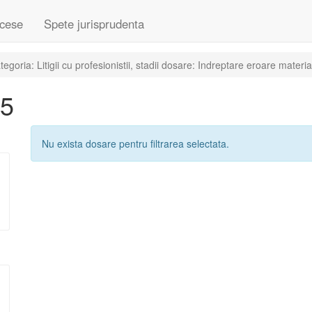
cese
Spete jurisprudenta
oria: Litigii cu profesionistii, stadii dosare: Indreptare eroare materia
15
Nu exista dosare pentru filtrarea selectata.