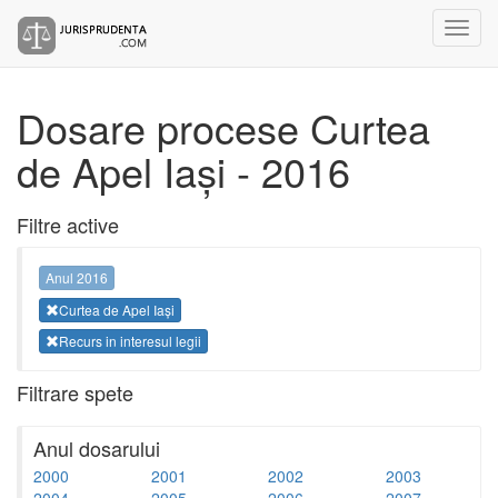
Dosare procese Curtea
de Apel Iași - 2016
Filtre active
Anul 2016
Curtea de Apel Iași
Recurs in interesul legii
Filtrare spete
Anul dosarului
2000
2001
2002
2003
2004
2005
2006
2007