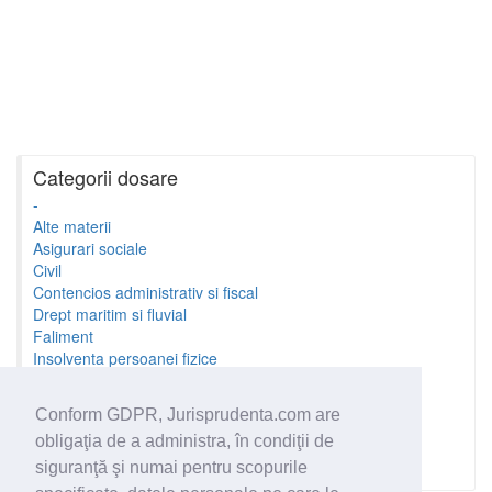
Categorii dosare
-
Alte materii
Asigurari sociale
Civil
Contencios administrativ si fiscal
Drept maritim si fluvial
Faliment
Insolventa persoanei fizice
Litigii cu profesionistii
Litigii de munca
Conform GDPR, Jurisprudenta.com are
Minori si familie
obligaţia de a administra, în condiţii de
Penal
Proprietate Intelectuala
siguranţă şi numai pentru scopurile