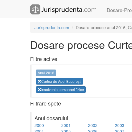
Dosare-Pro
Jurisprudenta.com
Dosare-procese anul 2016, Cur
Dosare procese Curte
Filtre active
Anul 2016
Curtea de Apel București
Insolventa persoanei fizice
Filtrare spete
Anul dosarului
2000
2001
2002
2003
2004
2005
2006
2007