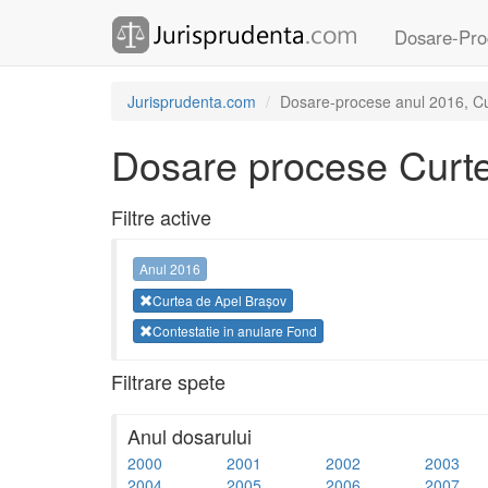
Dosare-Pro
Jurisprudenta.com
Dosare-procese anul 2016, Cur
Dosare procese Curte
Filtre active
Anul 2016
Curtea de Apel Brașov
Contestatie in anulare Fond
Filtrare spete
Anul dosarului
2000
2001
2002
2003
2004
2005
2006
2007