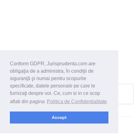
Conform GDPR, Jurisprudenta.com are
obligaţia de a administra, în condiţii de
siguranţă şi numai pentru scopurile
specificate, datele personale pe care le
furnizaţi despre voi. Ce, cum si in ce scop
Pagina urmatoare
aflati din pagina
Politica de Confidentialitate
Accept
© 2026 - Jurisprudenta.com -
Cautare
-
Termeni si conditii