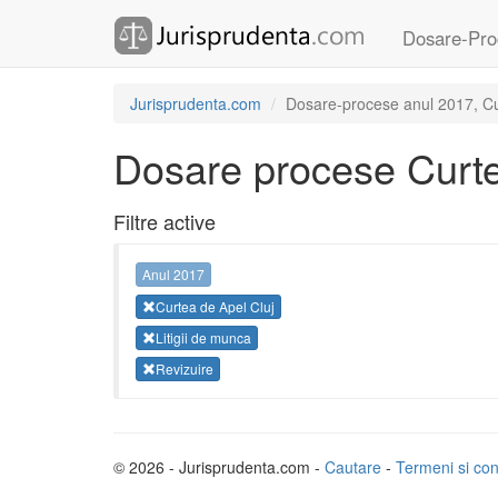
Dosare-Pro
Jurisprudenta.com
Dosare-procese anul 2017, Curt
Dosare procese Curte
Filtre active
Anul 2017
Curtea de Apel Cluj
Litigii de munca
Revizuire
© 2026 - Jurisprudenta.com -
Cautare
-
Termeni si cond