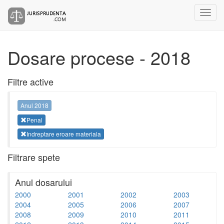
Dosare procese - 2018
Filtre active
Anul 2018
Penal
Indreptare eroare materiala
Filtrare spete
Anul dosarului
2000
2001
2002
2003
2004
2005
2006
2007
2008
2009
2010
2011