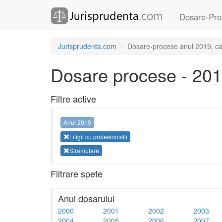
Dosare-Pro
Jurisprudenta.com
Dosare-procese anul 2019, categ
Dosare procese - 20
Filtre active
Anul 2019
Litigii cu profesionistii
Stramutare
Filtrare spete
Anul dosarului
2000
2001
2002
2003
2004
2005
2006
2007