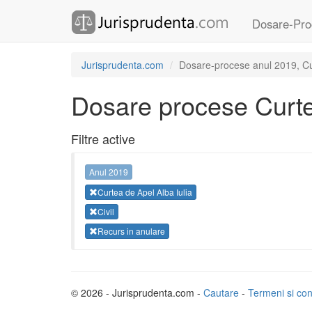
Dosare-Pro
Jurisprudenta.com
Dosare-procese anul 2019, Curt
Dosare procese Curtea
Filtre active
Anul 2019
Curtea de Apel Alba Iulia
Civil
Recurs in anulare
© 2026 - Jurisprudenta.com -
Cautare
-
Termeni si cond