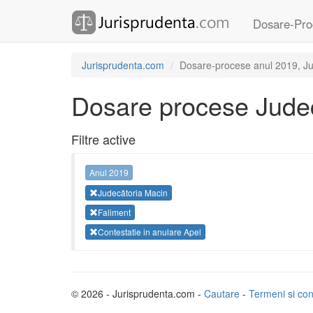
Dosare-Pro
Jurisprudenta.com
Dosare-procese anul 2019, Jud
Dosare procese Judec
Filtre active
Anul 2019
Judecătoria Macin
Faliment
Contestatie in anulare Apel
© 2026 - Jurisprudenta.com -
Cautare
-
Termeni si cond