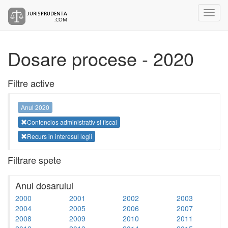
Dosare procese - 2020
Filtre active
Anul 2020
Contencios administrativ si fiscal
Recurs in interesul legii
Filtrare spete
Anul dosarului
2000
2001
2002
2003
2004
2005
2006
2007
2008
2009
2010
2011