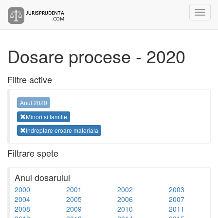
Dosare procese - 2020
Filtre active
Anul 2020
Minori si familie
Indreptare eroare materiala
Filtrare spete
Anul dosarului
2000
2001
2002
2003
2004
2005
2006
2007
2008
2009
2010
2011