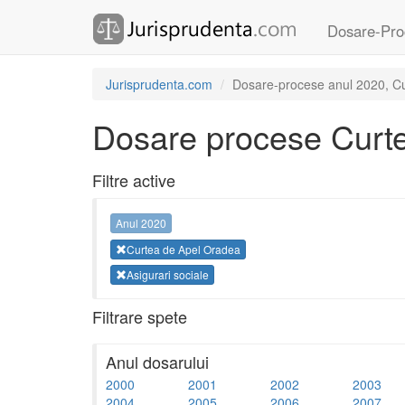
Dosare-Pro
Jurisprudenta.com
Dosare-procese anul 2020, Cur
Dosare procese Curt
Filtre active
Anul 2020
Curtea de Apel Oradea
Asigurari sociale
Filtrare spete
Anul dosarului
2000
2001
2002
2003
2004
2005
2006
2007