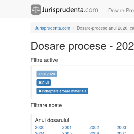
Dosare-Pro
Jurisprudenta.com
Dosare-procese anul 2020, cate
Dosare procese - 20
Filtre active
Anul 2020
Civil
Indreptare eroare materiala
Filtrare spete
Anul dosarului
2000
2001
2002
2003
2004
2005
2006
2007