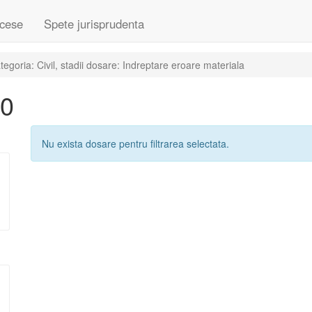
cese
Spete jurisprudenta
goria: Civil, stadii dosare: Indreptare eroare materiala
20
Nu exista dosare pentru filtrarea selectata.