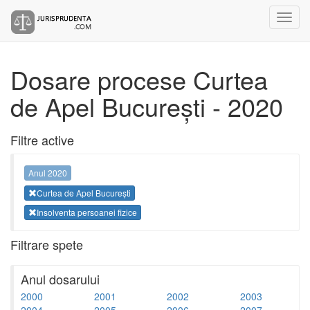
Dosare procese Curtea
de Apel București - 2020
Filtre active
Anul 2020
Curtea de Apel București
Insolventa persoanei fizice
Filtrare spete
Anul dosarului
2000
2001
2002
2003
2004
2005
2006
2007