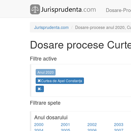
Dosare-Pro
Jurisprudenta.com
Dosare-procese anul 2020, Cur
Dosare procese Curte
Filtre active
Anul 2020
Curtea de Apel Constanța
-
Filtrare spete
Anul dosarului
2000
2001
2002
2003
2004
2005
2006
2007