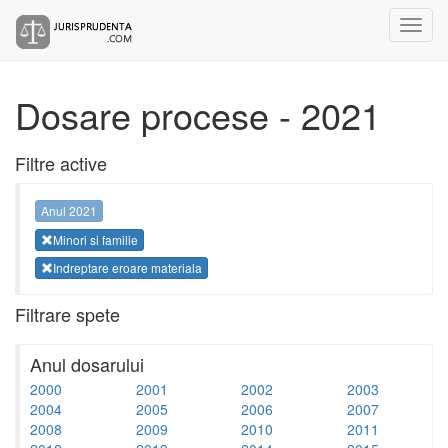
Dosare procese - 2021
Filtre active
Anul 2021
Minori si familie
Indreptare eroare materiala
Filtrare spete
Anul dosarului
2000
2001
2002
2003
2004
2005
2006
2007
2008
2009
2010
2011