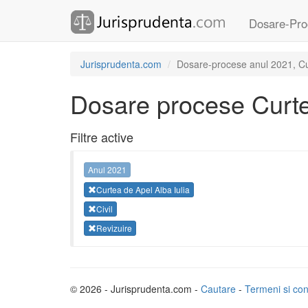
Dosare-Pro
Jurisprudenta.com
Dosare-procese anul 2021, Curt
Dosare procese Curtea
Filtre active
Anul 2021
Curtea de Apel Alba Iulia
Civil
Revizuire
© 2026 - Jurisprudenta.com -
Cautare
-
Termeni si cond