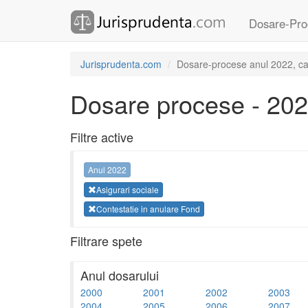
Dosare-Pro
Jurisprudenta.com
Dosare-procese anul 2022, cate
Dosare procese - 20
Filtre active
Anul 2022
Asigurari sociale
Contestatie in anulare Fond
Filtrare spete
Anul dosarului
2000
2001
2002
2003
2004
2005
2006
2007