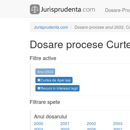
Dosare-Pro
Jurisprudenta.com
Dosare-procese anul 2022, Curt
Dosare procese Curte
Filtre active
Anul 2022
Curtea de Apel Iași
Recurs in interesul legii
Filtrare spete
Anul dosarului
2000
2001
2002
2003
2004
2005
2006
2007