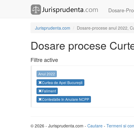
Dosare-Pro
Jurisprudenta.com
Dosare-procese anul 2022, Cur
Dosare procese Curte
Filtre active
Anul 2022
Curtea de Apel București
Faliment
Contestatie In Anulare NCPP
© 2026 - Jurisprudenta.com -
Cautare
-
Termeni si cond