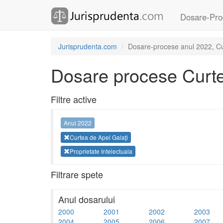
Dosare-Pro
Jurisprudenta.com
Dosare-procese anul 2022, Cur
Dosare procese Curte
Filtre active
Anul 2022
Curtea de Apel Galați
Proprietate Intelectuala
Filtrare spete
Anul dosarului
2000
2001
2002
2003
2004
2005
2006
2007