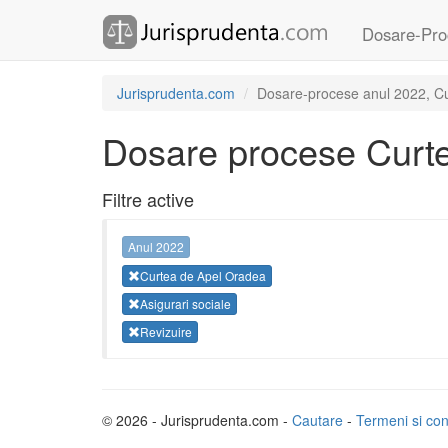
Dosare-Pro
Jurisprudenta.com
Dosare-procese anul 2022, Cur
Dosare procese Curt
Filtre active
Anul 2022
Curtea de Apel Oradea
Asigurari sociale
Revizuire
© 2026 - Jurisprudenta.com -
Cautare
-
Termeni si cond