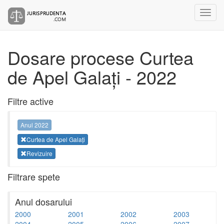
Dosare procese Curtea
de Apel Galați - 2022
Filtre active
Anul 2022
Curtea de Apel Galați
Revizuire
Filtrare spete
Anul dosarului
2000
2001
2002
2003
2004
2005
2006
2007