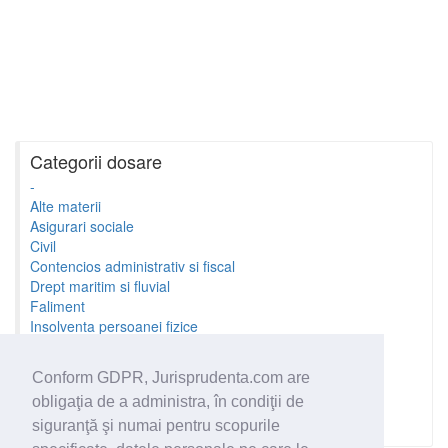
Categorii dosare
-
Alte materii
Asigurari sociale
Civil
Contencios administrativ si fiscal
Drept maritim si fluvial
Faliment
Insolventa persoanei fizice
Litigii cu profesionistii
Litigii de munca
Conform GDPR, Jurisprudenta.com are
Minori si familie
obligaţia de a administra, în condiţii de
Penal
Proprietate Intelectuala
siguranţă şi numai pentru scopurile