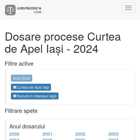
Dosare procese Curtea
de Apel Iași - 2024
Filtre active
Anul 2024
Curtea de Apel Iași
Recurs in interesul legii
Filtrare spete
Anul dosarului
2000
2001
2002
2003
2004
2005
2006
2007