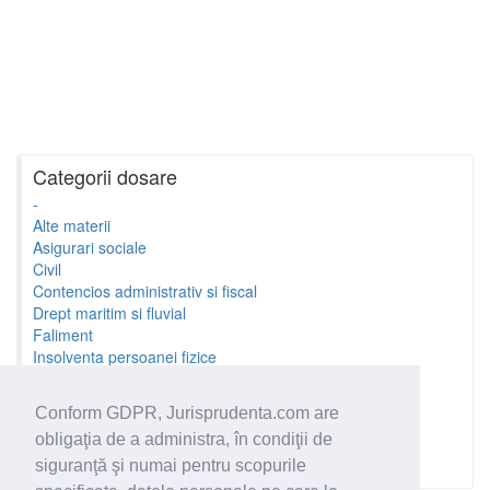
Categorii dosare
-
Alte materii
Asigurari sociale
Civil
Contencios administrativ si fiscal
Drept maritim si fluvial
Faliment
Insolventa persoanei fizice
Litigii cu profesionistii
Litigii de munca
Conform GDPR, Jurisprudenta.com are
Minori si familie
obligaţia de a administra, în condiţii de
Penal
Proprietate Intelectuala
siguranţă şi numai pentru scopurile