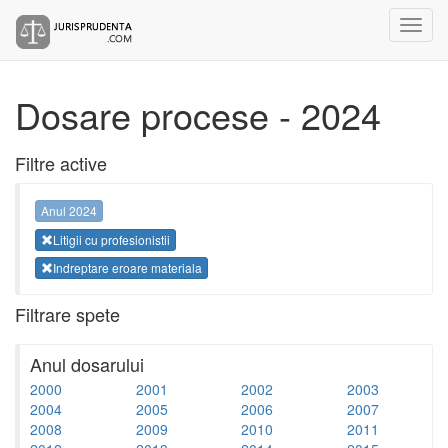
Dosare procese - 2024
Filtre active
Anul 2024
Litigii cu profesionistii
Indreptare eroare materiala
Filtrare spete
Anul dosarului
2000
2001
2002
2003
2004
2005
2006
2007
2008
2009
2010
2011