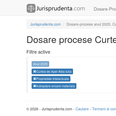
Dosare-Pro
Jurisprudenta.com
Dosare-procese anul 2025, Curt
Dosare procese Curtea
Filtre active
Anul 2025
Curtea de Apel Alba Iulia
Proprietate Intelectuala
Indreptare eroare materiala
© 2026 - Jurisprudenta.com -
Cautare
-
Termeni si cond