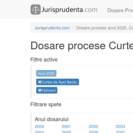
Dosare-Pro
Jurisprudenta.com
Dosare-procese anul 2025, Cu
Dosare procese Curt
Filtre active
Anul 2025
Curtea de Apel Bacău
Faliment
Filtrare spete
Anul dosarului
2000
2001
2002
2003
2004
2005
2006
2007