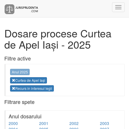
Dosare procese Curtea
de Apel Iași - 2025
Filtre active
Anul 2025
Curtea de Apel Iași
Recurs in interesul legii
Filtrare spete
Anul dosarului
2000
2001
2002
2003
2004
2005
2006
2007