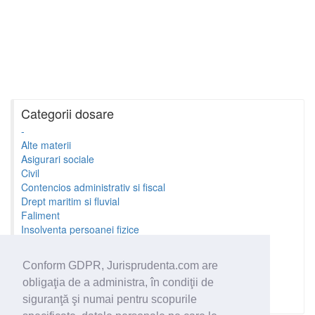
Categorii dosare
-
Alte materii
Asigurari sociale
Civil
Contencios administrativ si fiscal
Drept maritim si fluvial
Faliment
Insolventa persoanei fizice
Litigii cu profesionistii
Litigii de munca
Conform GDPR, Jurisprudenta.com are
Minori si familie
obligaţia de a administra, în condiţii de
Penal
Proprietate Intelectuala
siguranţă şi numai pentru scopurile