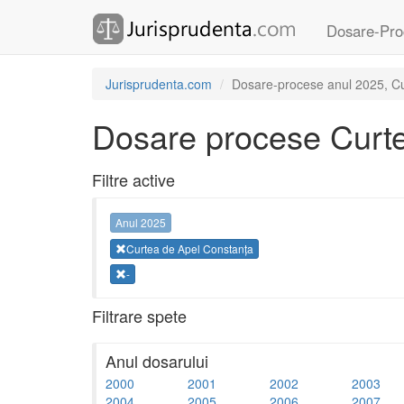
Dosare-Pro
Jurisprudenta.com
Dosare-procese anul 2025, Cur
Dosare procese Curte
Filtre active
Anul 2025
Curtea de Apel Constanța
-
Filtrare spete
Anul dosarului
2000
2001
2002
2003
2004
2005
2006
2007