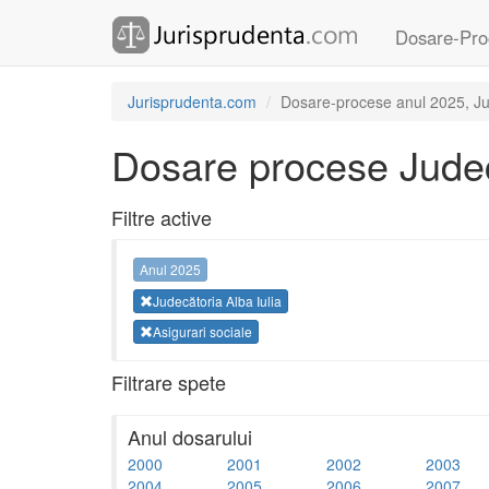
Dosare-Pro
Jurisprudenta.com
Dosare-procese anul 2025, Jude
Dosare procese Judecă
Filtre active
Anul 2025
Judecătoria Alba Iulia
Asigurari sociale
Filtrare spete
Anul dosarului
2000
2001
2002
2003
2004
2005
2006
2007