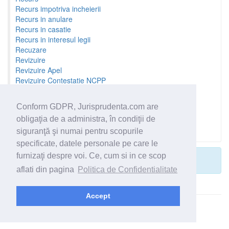
Recurs impotriva incheierii
Recurs in anulare
Recurs in casatie
Recurs in interesul legii
Recuzare
Revizuire
Revizuire Apel
Revizuire Contestatie NCPP
Revizuire Fond
Revizuire Recurs
Conform GDPR, Jurisprudenta.com are
Sesizare prealabila
obligaţia de a administra, în condiţii de
Stabilirea competentei
Stramutare
siguranţă şi numai pentru scopurile
specificate, datele personale pe care le
furnizaţi despre voi. Ce, cum si in ce scop
Nu exista dosare pentru filtrarea selectata.
aflati din pagina
Politica de Confidentialitate
Accept
© 2026 - Jurisprudenta.com -
Cautare
-
Termeni si conditii