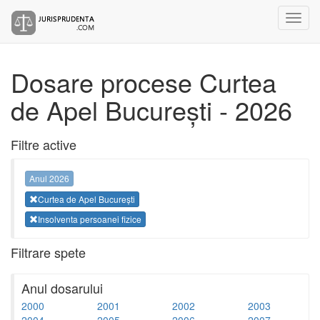
Dosare procese Curtea
de Apel București - 2026
Filtre active
Anul 2026
Curtea de Apel București
Insolventa persoanei fizice
Filtrare spete
Anul dosarului
2000
2001
2002
2003
2004
2005
2006
2007