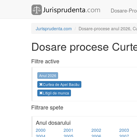
Dosare-Pro
Jurisprudenta.com
Dosare-procese anul 2026, Cur
Dosare procese Curt
Filtre active
Anul 2026
Curtea de Apel Bacău
Litigii de munca
Filtrare spete
Anul dosarului
2000
2001
2002
2003
2004
2005
2006
2007