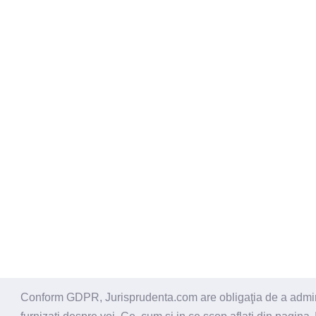
Conform GDPR, Jurisprudenta.com are obligaţia de a administ
© 2026 - Jurisprudenta.com -
Cautare
-
Termeni si cond