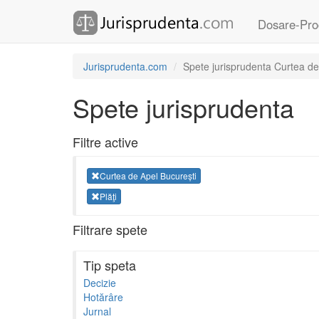
Dosare-Pro
Jurisprudenta.com
Spete jurisprudenta Curtea de
Spete jurisprudenta
Filtre active
Curtea de Apel București
Plăţi
Filtrare spete
Tip speta
Decizie
Hotărâre
Jurnal