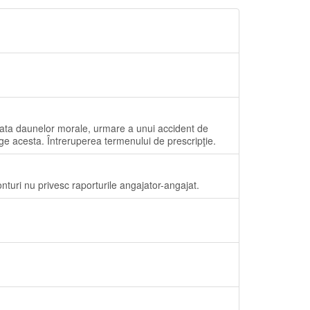
plata daunelor morale, urmare a unui accident de
ge acesta. Întreruperea termenului de prescripţie.
nturi nu privesc raporturile angajator-angajat.