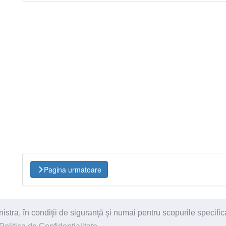
Pagina urmatoare
ra, în condiţii de siguranţă şi numai pentru scopurile specific
itii