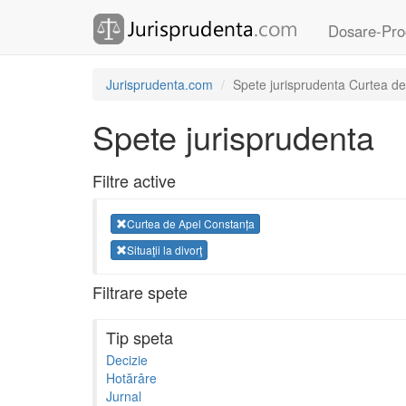
Dosare-Pro
Jurisprudenta.com
Spete jurisprudenta Curtea de 
Spete jurisprudenta
Filtre active
Curtea de Apel Constanța
Situaţii la divorţ
Filtrare spete
Tip speta
Decizie
Hotărâre
Jurnal