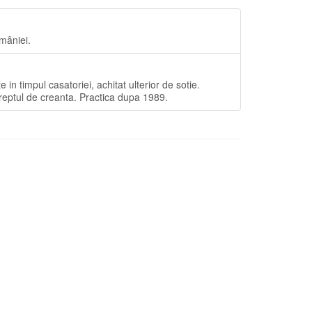
omâniei.
n timpul casatoriei, achitat ulterior de sotie.
 dreptul de creanta. Practica dupa 1989.