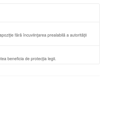
spoziţie fără încuviinţarea prealabilă a autorităţii
tea beneficia de protecţia legii.