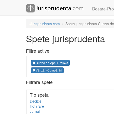
Dosare-Pro
Jurisprudenta.com
Spete jurisprudenta Curtea d
Spete jurisprudenta
Filtre active
Curtea de Apel Craiova
Vânzări-Cumpărări
Filtrare spete
Tip speta
Decizie
Hotărâre
Jurnal