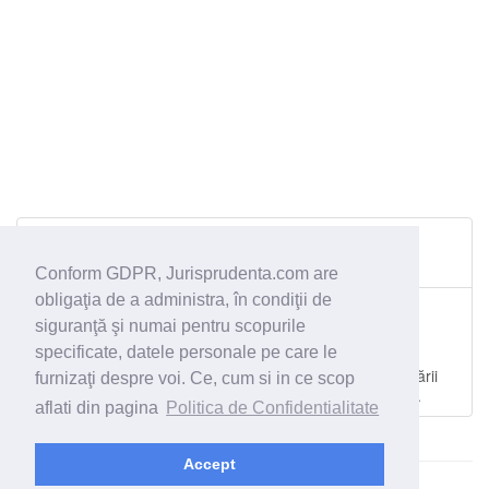
Sentinţă penală - 10.10.2014
înşelăciune
Conform GDPR, Jurisprudenta.com are
obligaţia de a administra, în condiţii de
Sentinţă penală - 25.03.2009
siguranţă şi numai pentru scopurile
Schimbarea încadrării juridice a faptei din înşelăciune
specificate, datele personale pe care le
consumată în tentativă la înşelăciune. Executarea
contractului şi producerea pagubei ca urmare a organizării
furnizaţi despre voi. Ce, cum si in ce scop
unui flagrant, iar nu ca urmare a unei induceri în eroare.
aflati din pagina
Politica de Confidentialitate
Accept