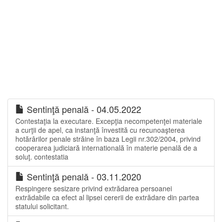
Sentinţă penală - 04.05.2022
Contestaţia la executare. Excepţia necompetenţei materiale
a curţii de apel, ca instanţă învestită cu recunoaşterea
hotărârilor penale străine în baza Legii nr.302/2004, privind
cooperarea judiciară internatională în materie penală de a
soluţ. contestatia
Sentinţă penală - 03.11.2020
Respingere sesizare privind extrădarea persoanei
extrădabile ca efect al lipsei cererii de extrădare din partea
statului solicitant.