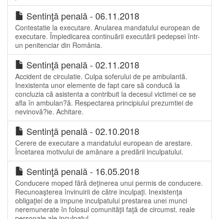
Sentinţă penală - 06.11.2018
Contestatie la executare. Anularea mandatului european de
executare. Împiedicarea continuării executării pedepsei într-
un penitenciar din România.
Sentinţă penală - 02.11.2018
Accident de circulatie. Culpa soferului de pe ambulantă.
Inexistenta unor elemente de fapt care să conducă la
concluzia că asistenta a contribuit la decesul victimei ce se
afla în ambulan?ă. Respectarea principiului prezumtiei de
nevinovă?ie. Achitare.
Sentinţă penală - 02.10.2018
Cerere de executare a mandatului european de arestare.
Încetarea motivului de amânare a predării inculpatului.
Sentinţă penală - 16.05.2018
Conducere moped fără deţinerea unui permis de conducere.
Recunoaşterea învinuirii de către inculpaţi. Inexistenţa
obligaţiei de a impune inculpatului prestarea unei munci
neremunerate în folosul comunităţii faţă de circumst. reale
personale ale inculpatul