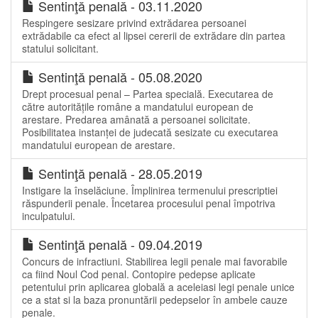
Sentinţă penală - 03.11.2020
Respingere sesizare privind extrădarea persoanei
extrădabile ca efect al lipsei cererii de extrădare din partea
statului solicitant.
Sentinţă penală - 05.08.2020
Drept procesual penal – Partea specială. Executarea de
către autoritățile române a mandatului european de
arestare. Predarea amânată a persoanei solicitate.
Posibilitatea instanței de judecată sesizate cu executarea
mandatului european de arestare.
Sentinţă penală - 28.05.2019
Instigare la înselăciune. Împlinirea termenului prescriptiei
răspunderii penale. Încetarea procesului penal împotriva
inculpatului.
Sentinţă penală - 09.04.2019
Concurs de infractiuni. Stabilirea legii penale mai favorabile
ca fiind Noul Cod penal. Contopire pedepse aplicate
petentului prin aplicarea globală a aceleiasi legi penale unice
ce a stat si la baza pronuntării pedepselor în ambele cauze
penale.