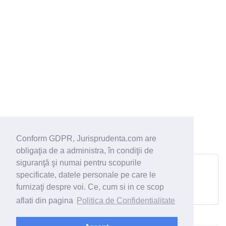
Conform GDPR, Jurisprudenta.com are
obligaţia de a administra, în condiţii de
Sentinţă penală - 26.10.2006
siguranţă şi numai pentru scopurile
specificate, datele personale pe care le
Tâlhărie şi omor deosebit de grav aflate în concurs.
Elemente de diferenţiere faţă de infracţiunea de tâlhărie
furnizaţi despre voi. Ce, cum si in ce scop
urmată de moartea victimei
aflati din pagina
Politica de Confidentialitate