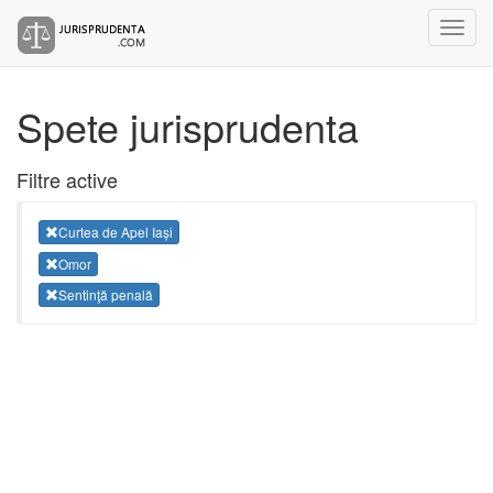
Spete jurisprudenta
Filtre active
Curtea de Apel Iași
Omor
Sentinţă penală