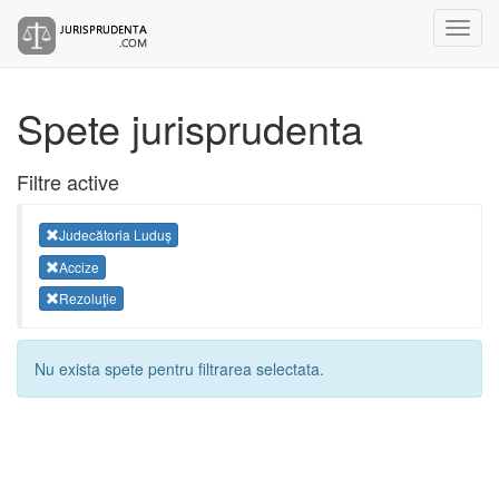
Spete jurisprudenta
Filtre active
Judecătoria Luduș
Accize
Rezoluţie
Nu exista spete pentru filtrarea selectata.