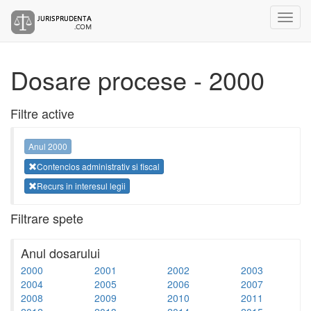
Dosare procese - 2000
Filtre active
Anul 2000
Contencios administrativ si fiscal
Recurs in interesul legii
Filtrare spete
Anul dosarului
2000
2001
2002
2003
2004
2005
2006
2007
2008
2009
2010
2011