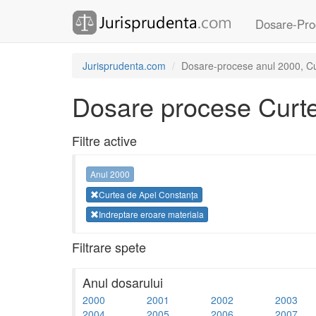
Dosare-Pro
Jurisprudenta.com
Dosare-procese anul 2000, Cur
Dosare procese Curte
Filtre active
Anul 2000
Curtea de Apel Constanța
Indreptare eroare materiala
Filtrare spete
Anul dosarului
2000
2001
2002
2003
2004
2005
2006
2007