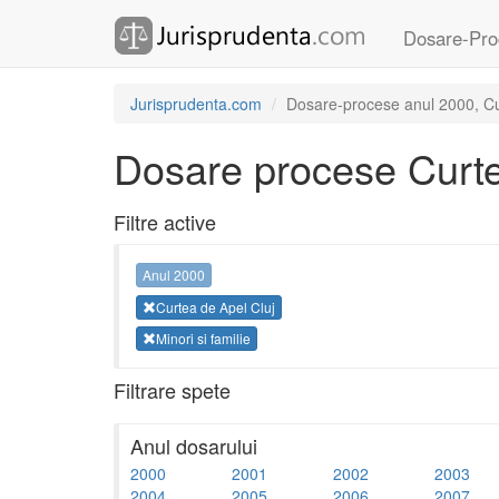
Dosare-Pro
Jurisprudenta.com
Dosare-procese anul 2000, Curt
Dosare procese Curte
Filtre active
Anul 2000
Curtea de Apel Cluj
Minori si familie
Filtrare spete
Anul dosarului
2000
2001
2002
2003
2004
2005
2006
2007