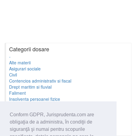
Categorii dosare
-
Alte materii
Asigurari sociale
Civil
Contencios administrativ si fiscal
Drept maritim si fluvial
Faliment
Insolventa persoanei fizice
Litigii cu profesionistii
Litigii de munca
Conform GDPR, Jurisprudenta.com are
Minori si familie
obligaţia de a administra, în condiţii de
Penal
Proprietate Intelectuala
siguranţă şi numai pentru scopurile