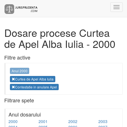
Dosare procese Curtea
de Apel Alba Iulia - 2000
Filtre active
Anul 2000
Curtea de Apel Alba Iulia
Contestatie in anulare Apel
Filtrare spete
Anul dosarului
2000
2001
2002
2003
2004
2005
2006
2007