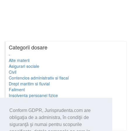
Categorii dosare
-
Alte materii
Asigurari sociale
Civil
Contencios administrativ si fiscal
Drept maritim si fluvial
Faliment
Insolventa persoanei fizice
Litigii cu profesionistii
Litigii de munca
Conform GDPR, Jurisprudenta.com are
Minori si familie
obligaţia de a administra, în condiţii de
Penal
Proprietate Intelectuala
siguranţă şi numai pentru scopurile