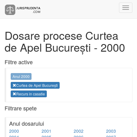
Dosare procese Curtea
de Apel București - 2000
Filtre active
Anul 2000
Curtea de Apel București
Recurs in casatie
Filtrare spete
Anul dosarului
2000
2001
2002
2003
2004
2005
2006
2007