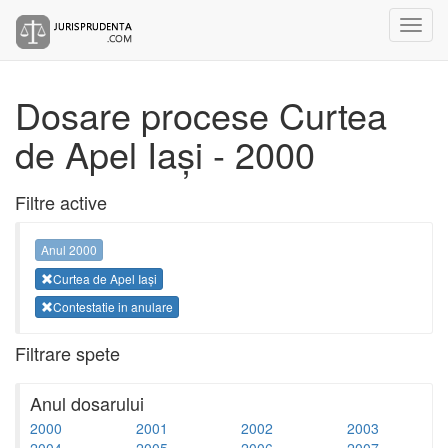
Dosare procese Curtea
de Apel Iași - 2000
Filtre active
Anul 2000
Curtea de Apel Iași
Contestatie in anulare
Filtrare spete
Anul dosarului
2000
2001
2002
2003
2004
2005
2006
2007