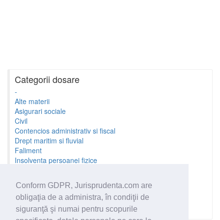
Categorii dosare
-
Alte materii
Asigurari sociale
Civil
Contencios administrativ si fiscal
Drept maritim si fluvial
Faliment
Insolventa persoanei fizice
Litigii cu profesionistii
Litigii de munca
Conform GDPR, Jurisprudenta.com are
Minori si familie
obligaţia de a administra, în condiţii de
Penal
Proprietate Intelectuala
siguranţă şi numai pentru scopurile